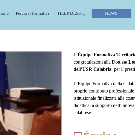
Salta menù
zione
Percorsi formativi
HELP DESK :)
NEWS
▼
▼
L’
Équipe Formativa Territoria
congratulazioni alla Dott.ssa
Lo
dell’USR Calabria
, per il pres
L’Équipe Formativa della Calabria
proprio contributo professionale 
istituzionale finalizzata alla cos
didattica, a supporto dell’innova
calabrese.