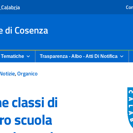
 Calabria
Con
e di Cosenza
Tematiche
Trasparenza - Albo - Atti Di Notifica
 Notizie
,
Organico
e classi di
ro scuola