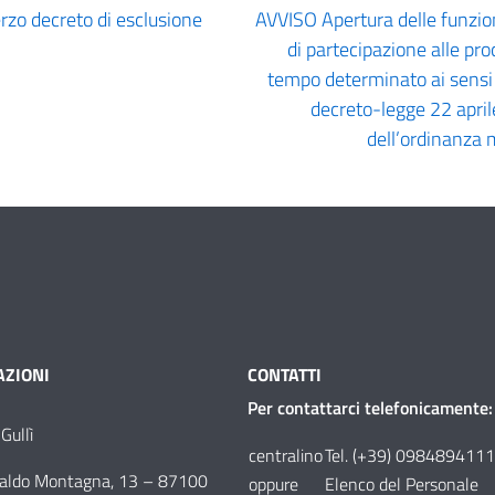
zo decreto di esclusione
AVVISO Apertura delle funzion
di partecipazione alle pro
tempo determinato ai sensi d
decreto-legge 22 aprile
dell’ordinanza 
ZIONI
CONTATTI
Per contattarci telefonicamente:
Gullì
centralino
Tel. (+39) 0984894111
aldo Montagna, 13
–
87100
oppure
Elenco del Personale