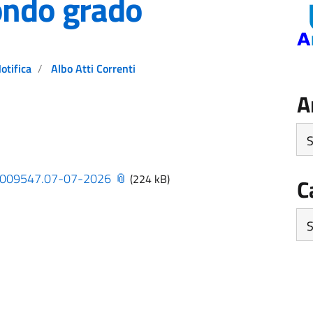
ondo grado
Notifica
Albo Atti Correnti
A
Arc
0009547.07-07-2026
(224 kB)
C
Ca