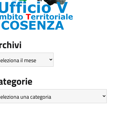
rchivi
hivi
ategorie
tegorie