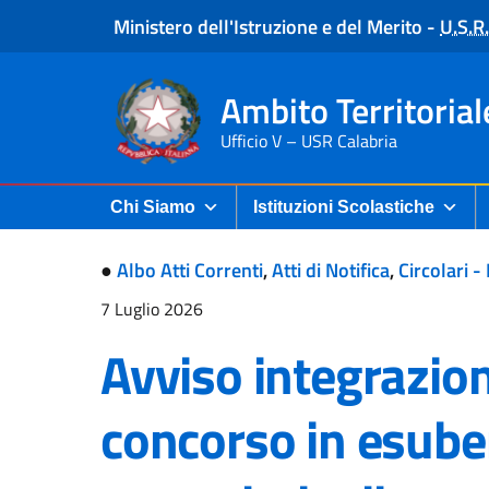
Ministero dell'Istruzione e del Merito
-
U.S.R.
Ambito Territorial
Ufficio V – USR Calabria
Chi Siamo
Istituzioni Scolastiche
●
Albo Atti Correnti
,
Atti di Notifica
,
Circolari -
7 Luglio 2026
Avviso integrazion
concorso in esube