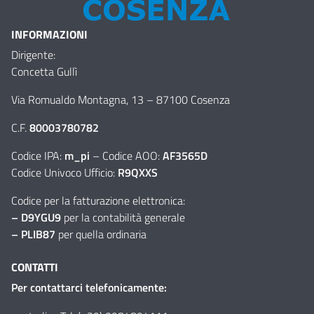
INFORMAZIONI
Dirigente:
Concetta Gullì
Via Romualdo Montagna, 13
–
87100 Cosenza
C.F.
80003780782
Codice IPA:
m_pi
– Codice AOO:
AF3565D
Codice Univoco Ufficio:
R9QXXS
Codice per la fatturazione elettronica:
– D9YGU9
per la contabilità generale
– PLIB87
per quella ordinaria
CONTATTI
Per contattarci telefonicamente: