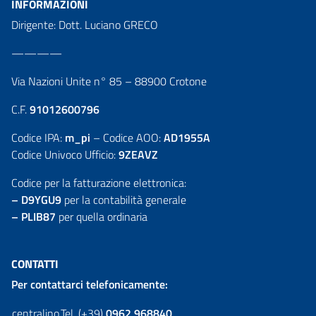
INFORMAZIONI
Dirigente: Dott. Luciano GRECO
————
Via Nazioni Unite n° 85 – 88900 Crotone
C.F.
91012600796
Codice IPA:
m_pi
– Codice AOO:
AD1955A
Codice Univoco Ufficio:
9ZEAVZ
Codice per la fatturazione elettronica:
– D9YGU9
per la contabilità generale
– PLIB87
per quella ordinaria
CONTATTI
Per contattarci telefonicamente:
centralino
Tel. (+39)
0962 968840