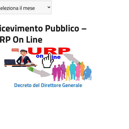
icoli
r
se
icevimento Pubblico –
RP On Line
Decreto del Direttore Generale