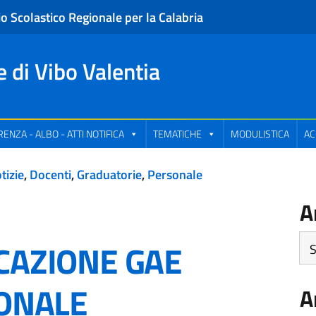
io Scolastico Regionale per la Calabria
e di Vibo Valentia
ENZA - ALBO - ATTI NOTIFICA
TEMATICHE
MODULISTICA
AC
tizie
,
Docenti
,
Graduatorie
,
Personale
A
Art
CAZIONE GAE
pe
Ca
SONALE
A