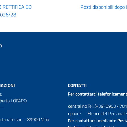
RETTIFICA ED
Posti disponibili dop
2026/28
a
AZIONI
CONTATTI
e:
Per contattarci telefonicament
oberto LOFARO
centralino
Tel. (+39) 0963 478
—
oppure
Elenco del Personale
ortunato snc – 89900 Vibo
Per contattarci mediante Post