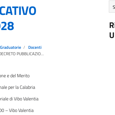
Art
CATIVO
pe
me
028
R
U
Graduatorie
Docenti
CRETO PUBBLICAZIONE GAE DEFINITIVE PERSONALE DOCENTE ED EDUCATIVO BIENNIO 2026/2028
ione e del Merito
nale per la Calabria
riale di Vibo Valentia
00 – Vibo Valentia