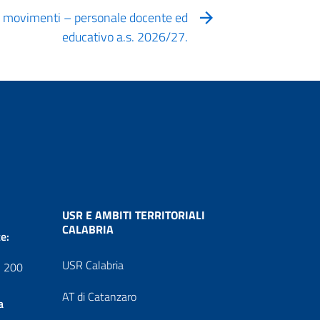
o i movimenti – personale docente ed
educativo a.s. 2026/27.
USR E AMBITI TERRITORIALI
CALABRIA
e:
USR Calabria
1 200
AT di Catanzaro
a