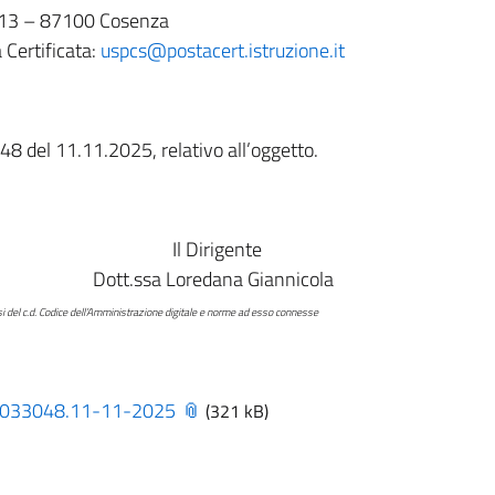
 13
–
87100 Cosenza
 Certificata:
uspcs@postacert.istruzione.it
048 del 11.11.2025, relativo all’oggetto.
gente
na Giannicola
nistrazione digitale e norme ad esso connesse
0033048.11-11-2025
(321 kB)