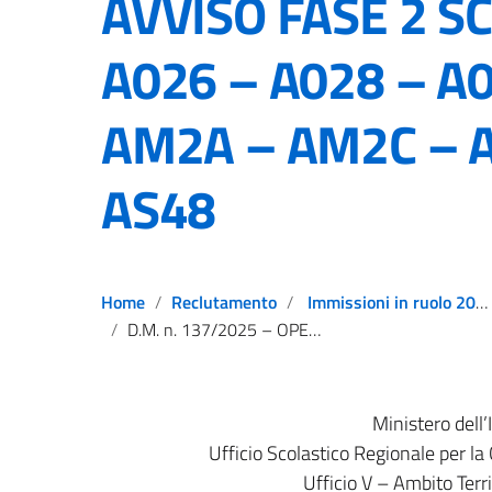
AVVISO FASE 2 S
A026 – A028 – A
AM2A – AM2C – 
AS48
Home
Reclutamento
Immissioni in ruolo 2025-2026
D.M. n. 137/2025 – OPERAZIONI ASSUNZIONALI A.S. 2025/2026 – AVVISO FASE 2 SCELTA SEDE CDC A026 – A028 – A060 – AM01 – AM2A – AM2C – AM48 – AS01 – AS48
Ministero dell’
Ufficio Scolastico Regionale per la
Ufficio V – Ambito Terr