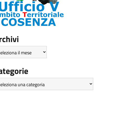
rchivi
hivi
ategorie
tegorie