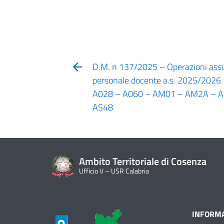
D.M. n 137/2025 – Operazioni assu
personale docente a.s. 2025/2026
A028 – A060 – AM01 – AM2A – 
AS48
Ambito Territoriale di Cosenza
Ufficio V – USR Calabria
INFORMA