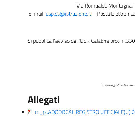
Via Romualdo Montagna,
e-mail:
usp.cs@istruzione.it
– Posta Elettronica
Si pubblica l’avviso dell’USR Calabria prot. n.33
Il Diri
Dott.ssa Loreda
Firmato digitalmente ai sensi del c.d. Codice dell’Ammi
Allegati
m_pi.AOODRCAL.REGISTRO UFFICIALE(U).