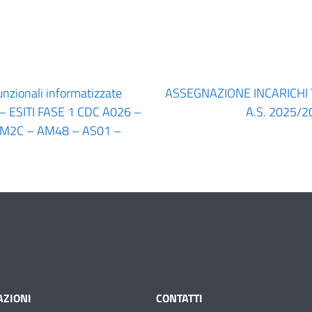
nzionali informatizzate
ASSEGNAZIONE INCARICHI
 – ESITI FASE 1 CDC A026 –
A.S. 2025/
AM2C – AM48 – AS01 –
ZIONI
CONTATTI