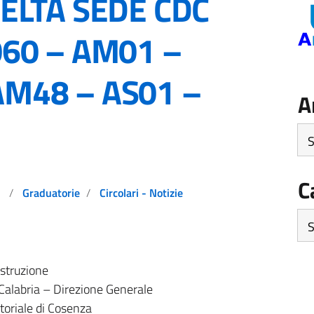
CELTA SEDE CDC
060 – AM01 –
AM48 – AS01 –
A
Arc
C
Graduatorie
Circolari - Notizie
Ca
Istruzione
 Calabria – Direzione Generale
itoriale di Cosenza