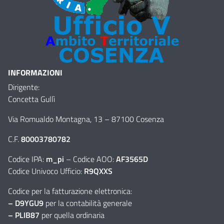
INFORMAZIONI
Dirigente:
Concetta Gullì
Via Romualdo Montagna, 13
–
87100 Cosenza
C.F.
80003780782
Codice IPA:
m_pi
– Codice AOO:
AF3565D
Codice Univoco Ufficio:
R9QXXS
Codice per la fatturazione elettronica:
– D9YGU9
per la contabilità generale
– PLIB87
per quella ordinaria