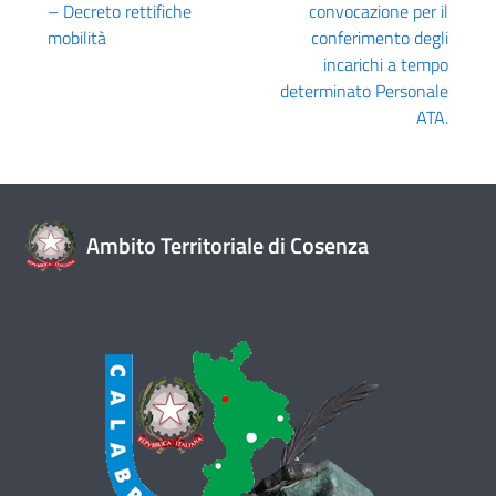
– Decreto rettifiche
convocazione per il
mobilità
conferimento degli
incarichi a tempo
determinato Personale
ATA.
Ambito Territoriale di Cosenza