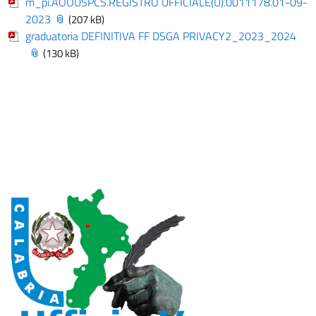
m_pi.AOOUSPCS.REGISTRO UFFICIALE(U).0011178.01-09-
2023
(207 kB)
graduatoria DEFINITIVA FF DSGA PRIVACY2_2023_2024
(130 kB)