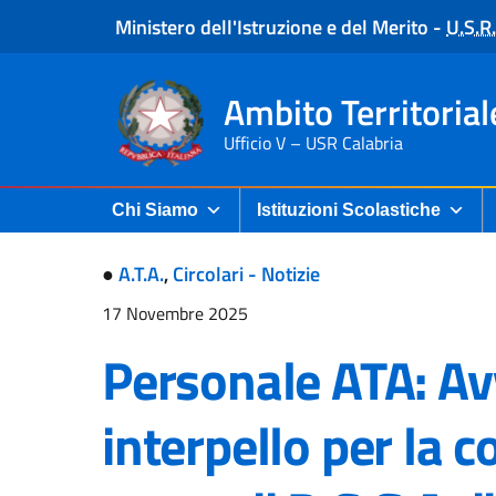
Ministero dell'Istruzione e del Merito
-
U.S.R.
Ambito Territorial
Ufficio V – USR Calabria
Chi Siamo
Istituzioni Scolastiche
●
A.T.A.
,
Circolari - Notizie
17 Novembre 2025
Personale ATA: Av
interpello per la c