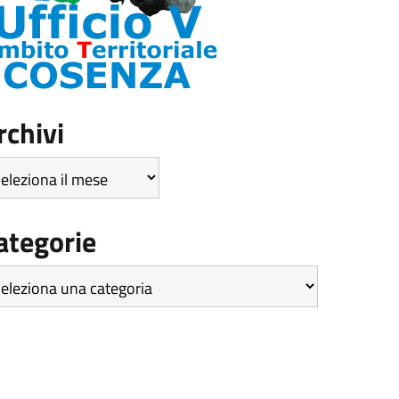
rchivi
hivi
ategorie
tegorie