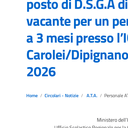
posto di D.S.G.A d
vacante per un pe
a 3 mesi presso l’I
Carolei/Dipignano
2026
Home
Circolari - Notizie
A.T.A.
Personale ATA: Avviso di interpello per la copertura di posto di D.S.G.A disponibile e non va
Ministero dell’
Ufficio Scolastico Regionale per la