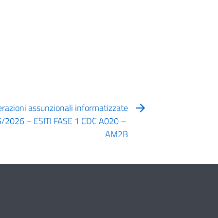
azioni assunzionali informatizzate
25/2026 – ESITI FASE 1 CDC A020 –
AM2B