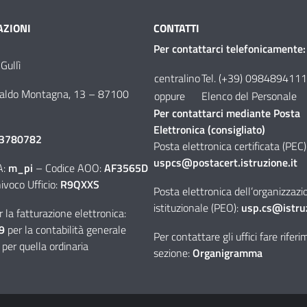
ZIONI
CONTATTI
Per contattarci telefonicamente:
Gullì
centralino
Tel. (+39) 0984894111
aldo Montagna, 13
–
87100
oppure
Elenco del Personale
Per contattarci mediante Posta
Elettronica (consigliato)
3780782
Posta elettronica certificata (PEC)
uspcs@postacert.istruzione.it
A:
m_pi
– Codice AOO:
AF3565D
ivoco Ufficio:
R9QXXS
Posta elettronica dell’organizzazi
istituzionale (PEO):
usp.cs@istruz
 la fatturazione elettronica:
9
per la contabilità generale
Per contattare gli uffici fare rifer
per quella ordinaria
sezione:
Organigramma