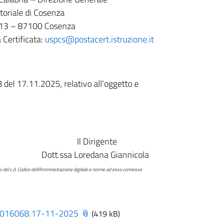
itoriale di Cosenza
 13
–
87100 Cosenza
 Certificata:
uspcs@postacert.istruzione.it
8 del 17.11.2025, relativo all’oggetto e
gente
na Giannicola
nistrazione digitale e norme ad esso connesse
0016068.17-11-2025
(419 kB)