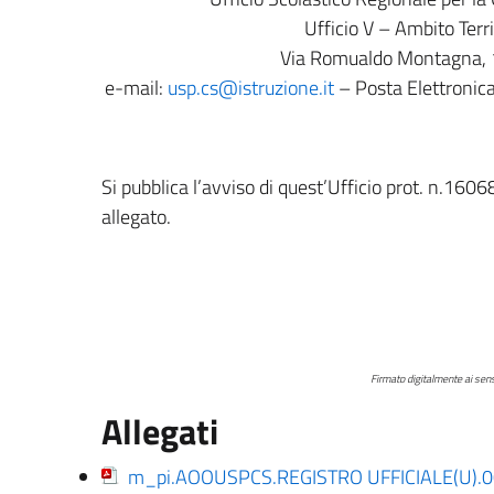
Ufficio V – Ambito Terr
Via Romualdo Montagna,
e-mail:
usp.cs@istruzione.it
– Posta Elettronica
Si pubblica l’avviso di quest’Ufficio prot. n.1606
allegato.
Il Diri
Dott.ssa Loreda
Firmato digitalmente ai sensi del c.d. Codice dell’Ammi
Allegati
m_pi.AOOUSPCS.REGISTRO UFFICIALE(U).