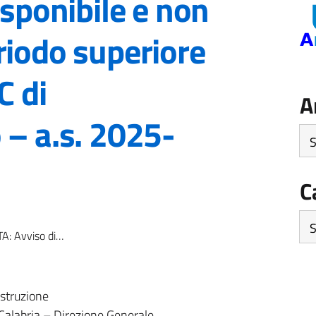
isponibile e non
riodo superiore
C di
A
 – a.s. 2025-
Arc
C
Ca
cante per un periodo superiore a 3 mesi presso l’IC di Carolei/Dipignano – a.s. 2025-2026
Istruzione
 Calabria – Direzione Generale