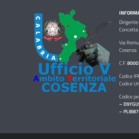
INFORMA
Dirigente:
Concetta 
Via Romu
Cosenza
C.F.
8000
Codice IP
Codice Un
Codice per
– D9YGU
– PLIB87