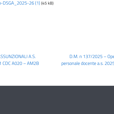
co-DSGA_2025-26 (1)
(45 kB)
ASSUNZIONALI A.S.
D.M. n 137/2025 – Oper
 1 CDC A020 – AM2B
personale docente a.s. 20