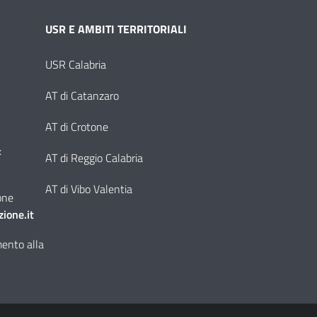
USR E AMBITI TERRITORIALI
USR Calabria
AT di Catanzaro
AT di Crotone
:
AT di Reggio Calabria
AT di Vibo Valentia
one
ione.it
imento alla