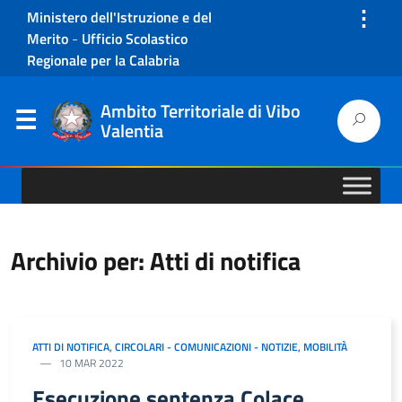
⋮
Ministero dell'Istruzione e del
Merito
-
Ufficio Scolastico
Regionale per la Calabria
Ambito Territoriale di Vibo
Valentia
Archivio per: Atti di notifica
ATTI DI NOTIFICA
,
CIRCOLARI - COMUNICAZIONI - NOTIZIE
,
MOBILITÀ
10 MAR 2022
Esecuzione sentenza Colace