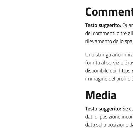
Comment
Testo suggerito:
Quan
dei commenti oltre all’
rilevamento dello sp
Una stringa anonimizza
fornita al servizio Gr
disponibile qui: http
immagine del profilo 
Media
Testo suggerito:
Se c
dati di posizione inco
dato sulla posizione d