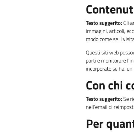
Contenuto
Testo suggerito:
Gli 
immagini, articoli, ec
modo come se il visita
Questi siti web posson
parti e monitorare l’i
incorporato se hai un
Con chi c
Testo suggerito:
Se r
nell’email di reimpos
Per quant