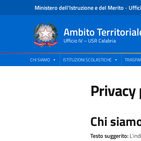
Ministero dell'Istruzione e del Merito
-
Uffic
Ambito Territorial
Ufficio IV – USR Calabria
CHI SIAMO
ISTITUZIONI SCOLASTICHE
TRASPAR
Privacy 
Chi siam
Testo suggerito:
L’ind