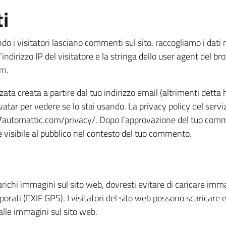
i
do i visitatori lasciano commenti sul sito, raccogliamo i dati
indirizzo IP del visitatore e la stringa dello user agent del bro
am.
ta creata a partire dal tuo indirizzo email (altrimenti detta
avatar per vedere se lo stai usando. La privacy policy del servi
s://automattic.com/privacy/. Dopo l’approvazione del tuo comm
è visibile al pubblico nel contesto del tuo commento.
arichi immagini sul sito web, dovresti evitare di caricare imm
rporati (EXIF GPS). I visitatori del sito web possono scaricare 
alle immagini sul sito web.