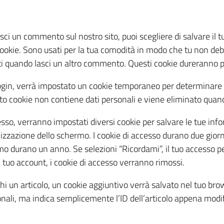
sci un commento sul nostro sito, puoi scegliere di salvare il 
cookie. Sono usati per la tua comodità in modo che tu non deb
i quando lasci un altro commento. Questi cookie dureranno 
i login, verrà impostato un cookie temporaneo per determinare 
to cookie non contiene dati personali e viene eliminato quand
sso, verranno impostati diversi cookie per salvare le tue inf
alizzazione dello schermo. I cookie di accesso durano due gior
mo durano un anno. Se selezioni “Ricordami”, il tuo accesso p
 tuo account, i cookie di accesso verranno rimossi.
hi un articolo, un cookie aggiuntivo verrà salvato nel tuo br
onali, ma indica semplicemente l’ID dell’articolo appena modi