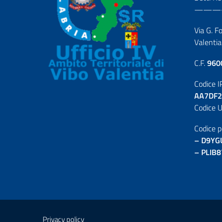
———
Via G. F
Valentia
C.F.
960
Codice I
AA7DF2
Codice U
Codice p
– D9YG
– PLIB8
Privacy policy