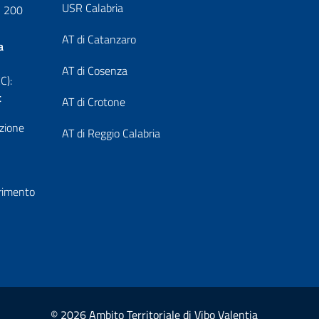
USR Calabria
1 200
AT di Catanzaro
a
AT di Cosenza
C):
t
AT di Crotone
azione
AT di Reggio Calabria
erimento
© 2026 Ambito Territoriale di Vibo Valentia