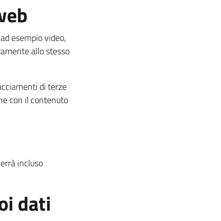
 web
 (ad esempio video,
ttamente allo stesso
racciamenti di terze
one con il contenuto
verrà incluso
i dati