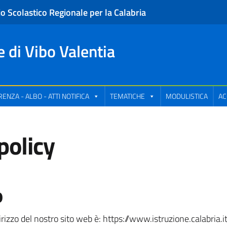
io Scolastico Regionale per la Calabria
e di Vibo Valentia
ENZA - ALBO - ATTI NOTIFICA
TEMATICHE
MODULISTICA
AC
policy
o
irizzo del nostro sito web è: https://www.istruzione.calabria.i