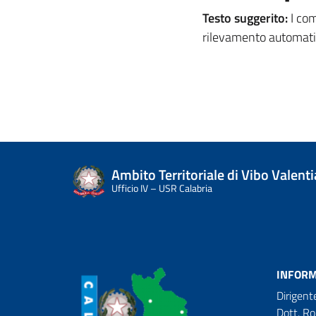
Testo suggerito:
I co
rilevamento automati
Ambito Territoriale di Vibo Valenti
Ufficio IV – USR Calabria
INFORM
Dirigent
Dott. R