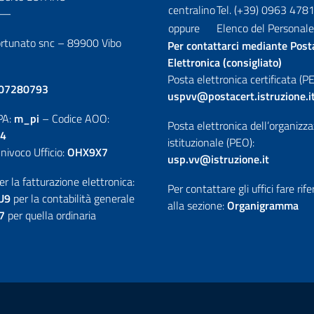
centralino
Tel. (+39) 0963 478
—
oppure
Elenco del Personale
ortunato snc – 89900 Vibo
Per contattarci mediante Post
Elettronica (consigliato)
Posta elettronica certificata (PE
07280793
uspvv@postacert.istruzione.i
PA:
m_pi
– Codice AOO:
Posta elettronica dell’organizz
4
istituzionale (PEO):
nivoco Ufficio:
OHX9X7
usp.vv@istruzione.it
er la fatturazione elettronica:
Per contattare gli uffici fare rif
U9
per la contabilità generale
alla sezione:
Organigramma
7
per quella ordinaria