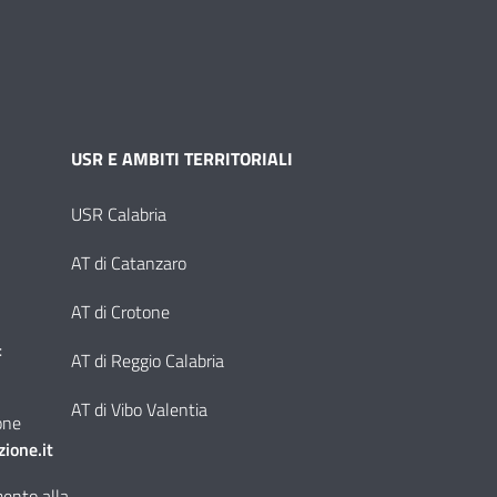
USR E AMBITI TERRITORIALI
USR Calabria
AT di Catanzaro
AT di Crotone
:
AT di Reggio Calabria
AT di Vibo Valentia
one
ione.it
imento alla