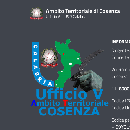
Ambito Territoriale di Cosenza
Ufficio V – USR Calabria
INFORMA
Dirigente:
Concetta 
Via Romu
Cosenza
C.F.
8000
Codice IP
Codice Un
Codice per
– D9YGU