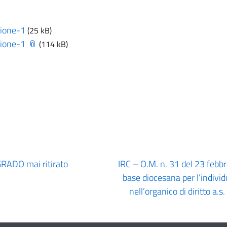
zione-1
(25 kB)
zione-1
(114 kB)
GRADO mai ritirato
IRC – O.M. n. 31 del 23 febb
base diocesana per l’indivi
nell’organico di diritto a.