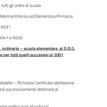
utti gli ordini di scuola
 Materna/Infanzia ed Elementare/Primaria.
e A037
 A047 e A049
. ordinario – scuola elementare, al D.D.G.
per tutti quelli successivi al 2001
odello – Richiesta Certificato abilitazione
arà successivamente destinata al
nte inoltro mail all’indirizzo