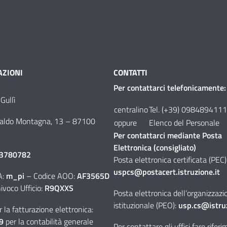
ZIONI
CONTATTI
Per contattarci telefonicamente:
Gullì
centralino
Tel. (+39) 0984894111
aldo Montagna, 13
–
87100
oppure
Elenco del Personale
Per contattarci mediante Posta
Elettronica (consigliato)
3780782
Posta elettronica certificata (PEC)
uspcs@postacert.istruzione.it
A:
m_pi
– Codice AOO:
AF3565D
ivoco Ufficio:
R9QXXS
Posta elettronica dell’organizzazi
istituzionale (PEO):
usp.cs@istruz
 la fatturazione elettronica:
9
per la contabilità generale
Per contattare gli uffici fare rifer