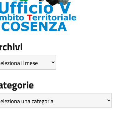
rchivi
hivi
ategorie
tegorie