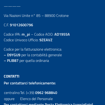
————
Via Nazioni Unite n° 85 – 88900 Crotone
C.F.
91012600796
Codice IPA:
m_pi
– Codice AOO:
AD1955A
Codice Univoco Ufficio:
9ZEAVZ
Codice per la fatturazione elettronica:
– D9YGU9
per la contabilità generale
– PLIB87
per quella ordinaria
CONTATTI
Per contattarci telefonicamente:
centralino
Tel. (+39)
0962 968840
oppure
Elenco del Personale
Per contattarci mediante Posta Elettronica (consigliato)