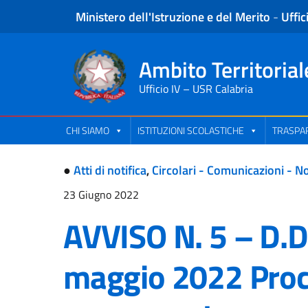
Ministero dell'Istruzione e del Merito
-
Uffic
Ambito Territorial
Ufficio IV – USR Calabria
CHI SIAMO
ISTITUZIONI SCOLASTICHE
TRASPAR
●
Atti di notifica
,
Circolari - Comunicazioni - No
23 Giugno 2022
AVVISO N. 5 – D.D.
maggio 2022 Pro