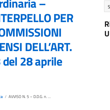
rdinaria –
Art
pe
NTERPELLO PER
me
R
OMMISSIONI
U
ENSI DELL’ART.
del 28 aprile
ca
AVVISO N. 5 – D.D.G. n. 1081 del 6 maggio 2022 Procedura concorsuale straordinaria – PROCEDURA DI INTERPELLO PER COMPOSIZIONE COMMISSIONI GIUDICATRICI AI SENSI DELL’ART. 16 DEL DM N. 108 del 28 aprile 2022