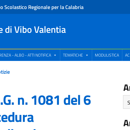
io Scolastico Regionale per la Calabria
e di Vibo Valentia
ENZA - ALBO - ATTI NOTIFICA
TEMATICHE
MODULISTICA
AC
tizie
A
G. n. 1081 del 6
Art
pe
cedura
Ca
A