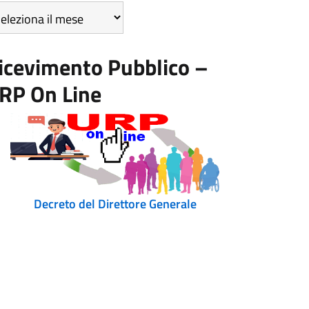
icoli
r
se
icevimento Pubblico –
RP On Line
Decreto del Direttore Generale