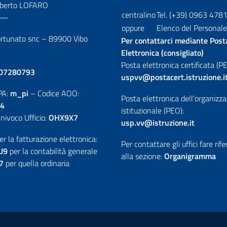
oberto LOFARO
centralino
Tel. (+39) 0963 478
—
oppure
Elenco del Personale
ortunato snc – 89900 Vibo
Per contattarci mediante Post
Elettronica (consigliato)
Posta elettronica certificata (PE
07280793
uspvv@postacert.istruzione.i
PA:
m_pi
– Codice AOO:
Posta elettronica dell’organizz
4
istituzionale (PEO):
nivoco Ufficio:
OHX9X7
usp.vv@istruzione.it
er la fatturazione elettronica:
Per contattare gli uffici fare rif
U9
per la contabilità generale
alla sezione:
Organigramma
7
per quella ordinaria