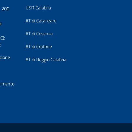
USR Calabria
1 200
AT di Catanzaro
a
AT di Cosenza
C):
t
AT di Crotone
azione
AT di Reggio Calabria
erimento