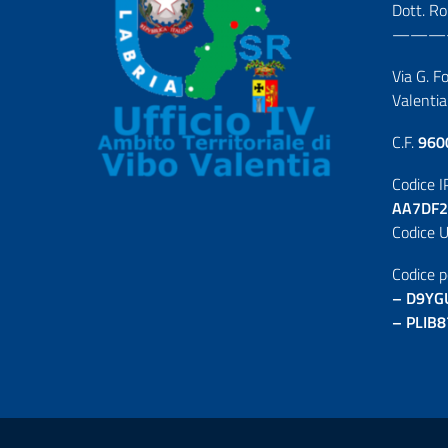
Dott. R
———
Via G. F
Valentia
C.F.
960
Codice I
AA7DF2
Codice U
Codice p
– D9YG
– PLIB8