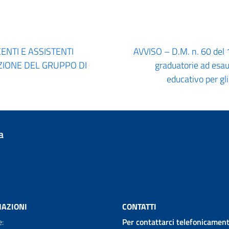
ENTI E ASSISTENTI
AVVISO – D.M. n. 60 del
ZIONE DEL GRUPPO DI
graduatorie ad esau
educativo per gl
a
AZIONI
CONTATTI
e:
Per contattarci telefonicament