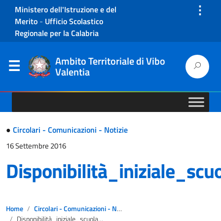
⋮
Ministero dell'Istruzione e del
Merito
-
Ufficio Scolastico
Regionale per la Calabria
Ambito Territoriale di Vibo
Valentia
●
Circolari - Comunicazioni - Notizie
16 Settembre 2016
Disponibilità_iniziale_s
Home
Circolari - Comunicazioni - Notizie
Disponibilità_iniziale_scuola_secondaria_di_II_grado_anno_scolastico_2016/2017.