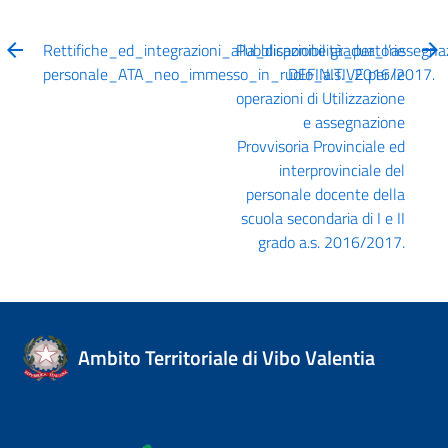
Rettifiche_ed_integrazioni_alla_disponibilità_per_l’assegn
Pubblicazione graduatorie
personale_ATA_neo_immesso_in_ruolo_a.s._2016/2017.
DEFINITIVE per le
operazioni di Utilizzazione
e assegnazione
Provvisoria Provinciale ed
interprovinciale del
personale docente della
scuola secondaria di I e II
grado a.s. 2016/2017.
Ambito Territoriale di Vibo Valentia