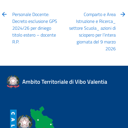
Personale Docente:
Comparto e Area
Decreto esclusione GPS
Istruzione e Ricerca_
2024/26 per diniego
settore Scuola_ azioni di
titolo estero – docente
sciopero per l’intera
R.P.
giornata del 9 marzo
2026
Ambito Territoriale di Vibo Valentia