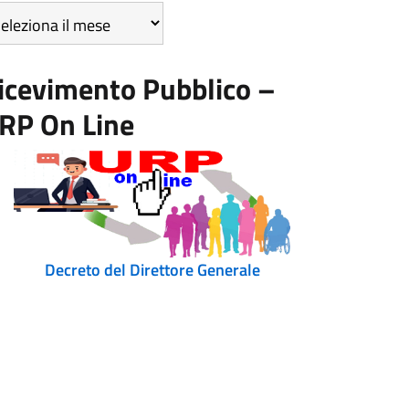
icoli
r
se
icevimento Pubblico –
RP On Line
Decreto del Direttore Generale