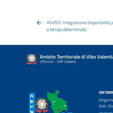
AVVISO: Integrazione disponibilità p
a tempo determinato
Ambito Territoriale di Vibo Valenti
Ufficio IV – USR Calabria
INFORM
Dirigent
Dott. R
———