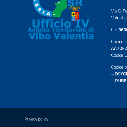
Via G. F
Valentia
C.F.
960
Codice I
AA7DF2
Codice U
Codice p
– D9YG
– PLIB8
Privacy policy