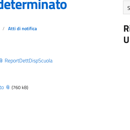
 determinato
Art
pe
me
R
Atti di notifica
U
ReportDettDispScuola
to
(760 kB)