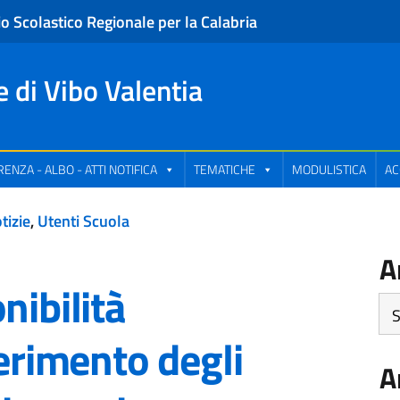
io Scolastico Regionale per la Calabria
e di Vibo Valentia
ENZA - ALBO - ATTI NOTIFICA
TEMATICHE
MODULISTICA
AC
tizie
,
Utenti Scuola
A
nibilità
Art
pe
ferimento degli
Ca
A