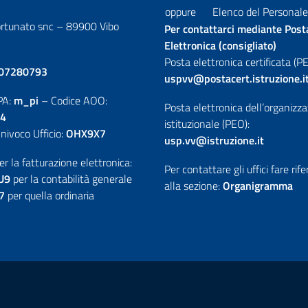
oppure
Elenco del Personale
ortunato snc – 89900 Vibo
Per contattarci mediante Post
Elettronica (consigliato)
Posta elettronica certificata (PE
07280793
uspvv@postacert.istruzione.i
PA:
m_pi
– Codice AOO:
Posta elettronica dell’organizz
4
istituzionale (PEO):
nivoco Ufficio:
OHX9X7
usp.vv@istruzione.it
er la fatturazione elettronica:
Per contattare gli uffici fare rif
U9
per la contabilità generale
alla sezione:
Organigramma
7
per quella ordinaria