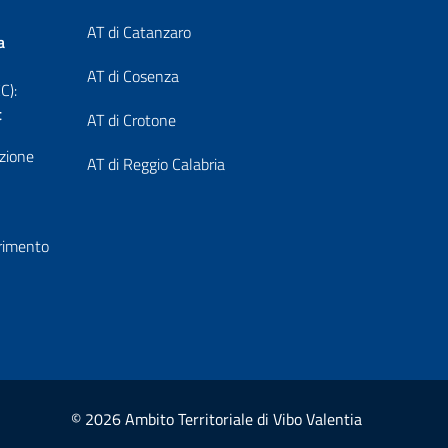
AT di Catanzaro
a
AT di Cosenza
C):
t
AT di Crotone
azione
AT di Reggio Calabria
erimento
© 2026 Ambito Territoriale di Vibo Valentia