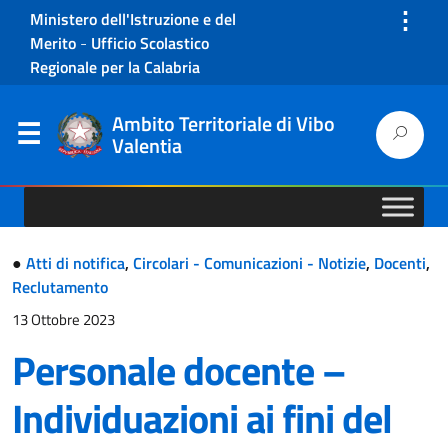
⋮
Ministero dell'Istruzione e del
Merito
-
Ufficio Scolastico
Regionale per la Calabria
Ambito Territoriale di Vibo
Valentia
●
Atti di notifica
,
Circolari - Comunicazioni - Notizie
,
Docenti
,
Reclutamento
13 Ottobre 2023
Personale docente –
Individuazioni ai fini del