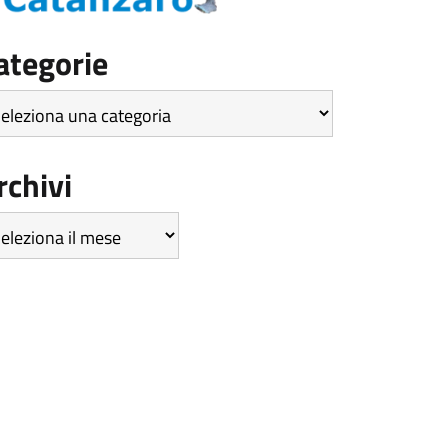
ategorie
tegorie
rchivi
hivi