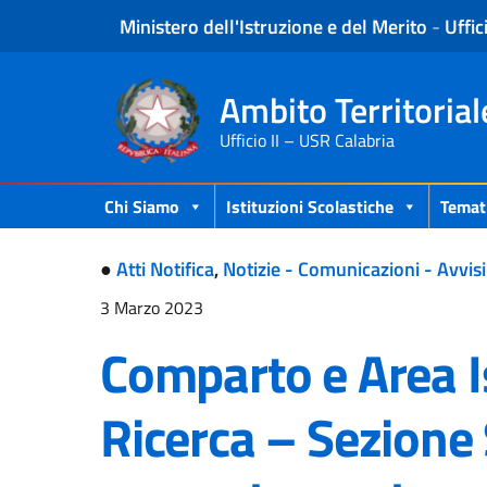
Ministero dell'Istruzione e del Merito
-
Uffic
Ambito Territorial
Ufficio II – USR Calabria
Chi Siamo
Istituzioni Scolastiche
Temat
●
Atti Notifica
,
Notizie - Comunicazioni - Avvisi
3 Marzo 2023
Comparto e Area I
Ricerca – Sezione