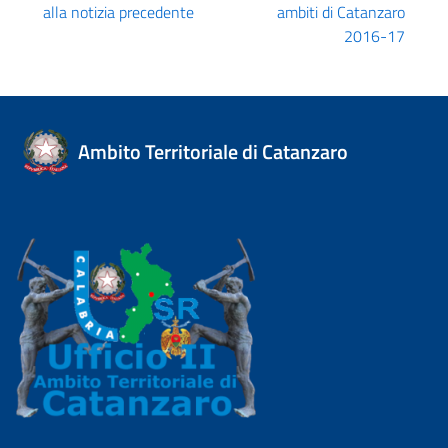
alla notizia precedente
ambiti di Catanzaro
2016-17
Ambito Territoriale di Catanzaro