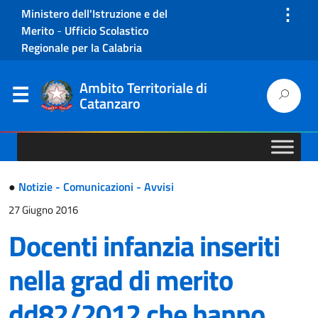
⋮
Ministero dell'Istruzione e del
Merito
-
Ufficio Scolastico
Regionale per la Calabria
Ambito Territoriale di
Catanzaro
●
Notizie - Comunicazioni - Avvisi
27 Giugno 2016
Docenti infanzia inseriti
nella grad di merito
dd82/2012 che hanno