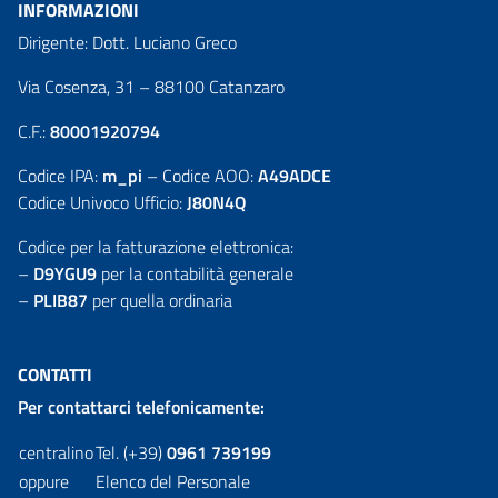
INFORMAZIONI
Dirigente: Dott. Luciano Greco
Via Cosenza, 31 – 88100 Catanzaro
C.F.:
80001920794
Codice IPA:
m_pi
– Codice AOO:
A49ADCE
Codice Univoco Ufficio:
J80N4Q
Codice per la fatturazione elettronica:
–
D9YGU9
per la contabilità generale
–
PLIB87
per quella ordinaria
CONTATTI
Per contattarci telefonicamente:
centralino
Tel. (+39)
0961 739199
oppure
Elenco del Personale