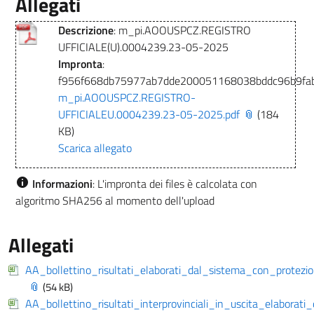
Allegati
Descrizione
: m_pi.AOOUSPCZ.REGISTRO
UFFICIALE(U).0004239.23-05-2025
Impronta
:
f956f668db75977ab7dde200051168038bddc96b9fa
m_pi.AOOUSPCZ.REGISTRO-
UFFICIALEU.0004239.23-05-2025.pdf
(184
KB)
Scarica allegato
Informazioni
: L'impronta dei files è calcolata con
algoritmo SHA256 al momento dell'upload
Allegati
AA_bollettino_risultati_elaborati_dal_sistema_con_protez
(54 kB)
AA_bollettino_risultati_interprovinciali_in_uscita_elabor