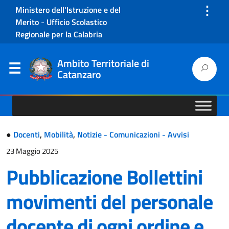
⋮
Ministero dell'Istruzione e del
Merito
-
Ufficio Scolastico
Regionale per la Calabria
Ambito Territoriale di
Catanzaro
●
Docenti
,
Mobilità
,
Notizie - Comunicazioni - Avvisi
23 Maggio 2025
Pubblicazione Bollettini
movimenti del personale
docente di ogni ordine e