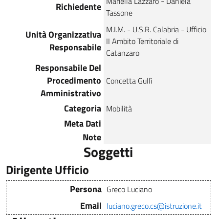
Mariella Lazzaro - Daniela
Richiedente
Tassone
M.I.M. - U.S.R. Calabria - Ufficio
Unità Organizzativa
II Ambito Territoriale di
Responsabile
Catanzaro
Responsabile Del
Procedimento
Concetta Gullì
Amministrativo
Categoria
Mobilità
Meta Dati
Note
Soggetti
Dirigente Ufficio
Persona
Greco Luciano
Email
luciano.greco.cs@istruzione.it