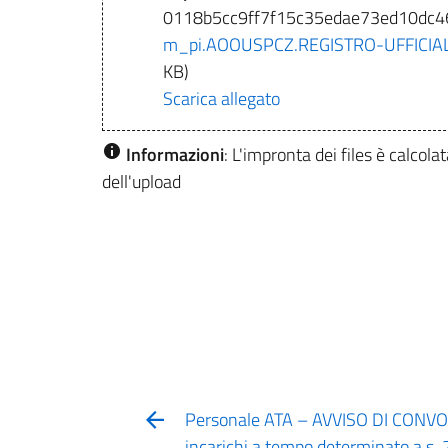
0118b5cc9ff7f15c35edae73ed10dc
m_pi.AOOUSPCZ.REGISTRO-UFFICIAL
KB)
Scarica allegato
Informazioni
: L'impronta dei files è calc
dell'upload
Personale ATA – AVVISO DI CONVO
incarichi a tempo determinato a.s