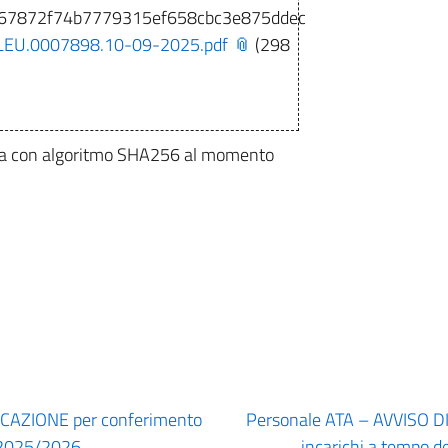
467872f74b7779315ef658cbc3e875ddec
EU.0007898.10-09-2025.pdf
(298
olata con algoritmo SHA256 al momento
CAZIONE per conferimento
Personale ATA – AVVISO 
. 2025/2026
incarichi a tempo de