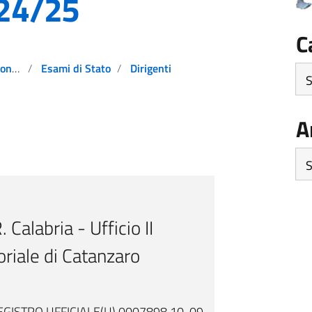
024/25
C
visi
Esami di Stato
Dirigenti
Ca
A
Arc
 Calabria - Ufficio II
oriale di Catanzaro
GISTRO UFFICIALE(U).0007898.10-09-