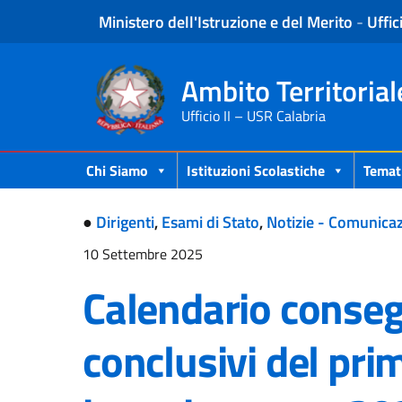
Ministero dell'Istruzione e del Merito
-
Uffic
Ambito Territorial
Ufficio II – USR Calabria
Chi Siamo
Istituzioni Scolastiche
Temat
●
Dirigenti
,
Esami di Stato
,
Notizie - Comunicaz
10 Settembre 2025
Calendario conse
conclusivi del prim