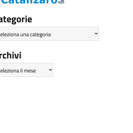
ategorie
tegorie
rchivi
hivi