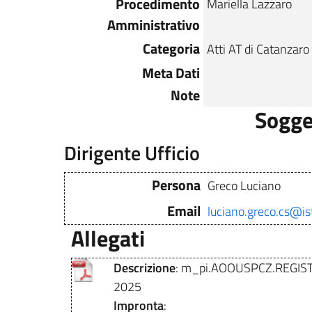
Procedimento
Mariella Lazzaro
Amministrativo
Categoria
Atti AT di Catanzaro
Meta Dati
Note
Sogge
Dirigente Ufficio
Persona
Greco Luciano
Email
luciano.greco.cs@ist
Allegati
Descrizione
: m_pi.AOOUSPCZ.REGIST
2025
Impronta
: