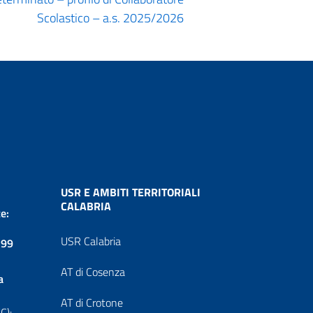
Scolastico – a.s. 2025/2026
USR E AMBITI TERRITORIALI
CALABRIA
e:
USR Calabria
199
AT di Cosenza
a
AT di Crotone
C):