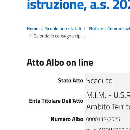
istruzione, a.s. 2
Home
Scuole non statali
Notizie - Comunicazioni - Av
Calendario consegna diplomi conclusivi del primo ciclo di istruzione, a.s. 2024/25
Atto Albo on line
Scaduto
Stato Atto
M.I.M. - U.S.R.
Ente Titolare Dell'Atto
Ambito Territ
Numero Albo
0000113/2025
m_pi.AOOUSPCZ.RE