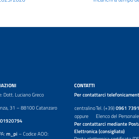
AZIONI
CONTATTI
e: Dott. Luciano Greco
Per contattarci telefonicament
enza, 31 – 88100 Catanzaro
centralino
Tel. (+39)
0961 739
oppure
Elenco del Personale
01920794
Per contattarci mediante Post
Elettronica (consigliato)
PA:
m_pi
– Codice AOO:
Posta elettronica certificata (PE