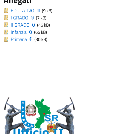
EDUCATIVO
(9 kB)
I GRADO
(7 kB)
II GRADO
(46 kB)
Infanzia
(66 kB)
Primaria
(30 kB)