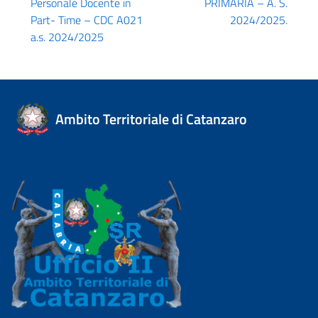
Personale Docente in
PRIMARIA – A. S.
Part- Time – CDC A021
2024/2025.
a.s. 2024/2025
Ambito Territoriale di Catanzaro