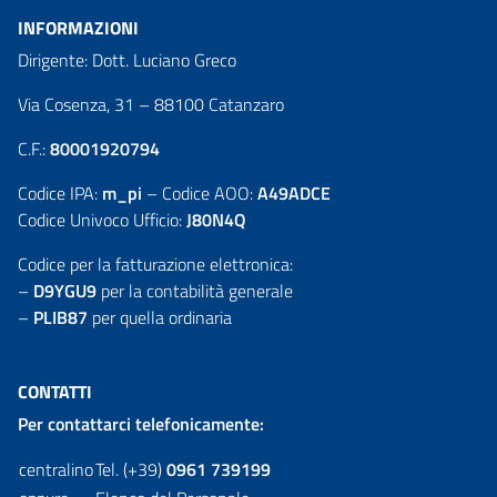
INFORMAZIONI
Dirigente: Dott. Luciano Greco
Via Cosenza, 31 – 88100 Catanzaro
C.F.:
80001920794
Codice IPA:
m_pi
– Codice AOO:
A49ADCE
Codice Univoco Ufficio:
J80N4Q
Codice per la fatturazione elettronica:
–
D9YGU9
per la contabilità generale
–
PLIB87
per quella ordinaria
CONTATTI
Per contattarci telefonicamente:
centralino
Tel. (+39)
0961 739199