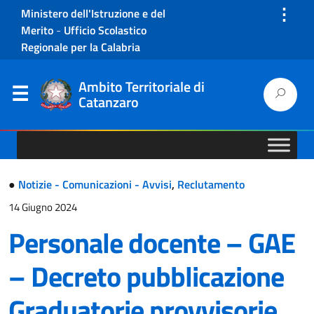
⋮
Ministero dell'Istruzione e del
Merito
-
Ufficio Scolastico
Regionale per la Calabria
Ambito Territoriale di
Catanzaro
●
Notizie - Comunicazioni - Avvisi
,
Reclutamento
14 Giugno 2024
Personale docente – GAE
– Decreto pubblicazione
Graduatorie provvisorie