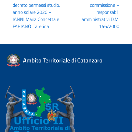
decreto permessi studio,
commissione –
anno solare 2026 –
responsabili
IANNI Maria Concetta e
amministrativi D.M.
FABIANO Caterina
146/2000
Ambito Territoriale di Catanzaro