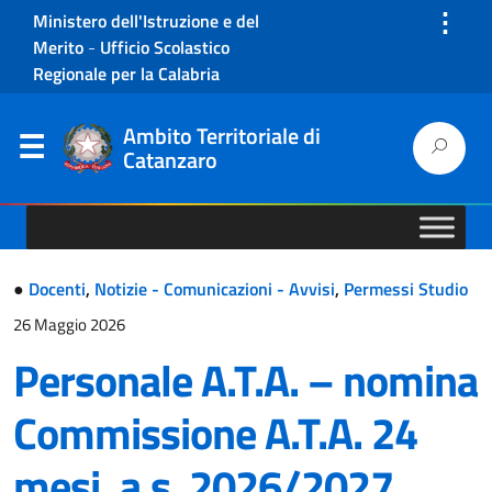
⋮
Ministero dell'Istruzione e del
Merito
-
Ufficio Scolastico
Regionale per la Calabria
Ambito Territoriale di
Catanzaro
●
Docenti
,
Notizie - Comunicazioni - Avvisi
,
Permessi Studio
26 Maggio 2026
Personale A.T.A. – nomina
Commissione A.T.A. 24
mesi, a.s. 2026/2027