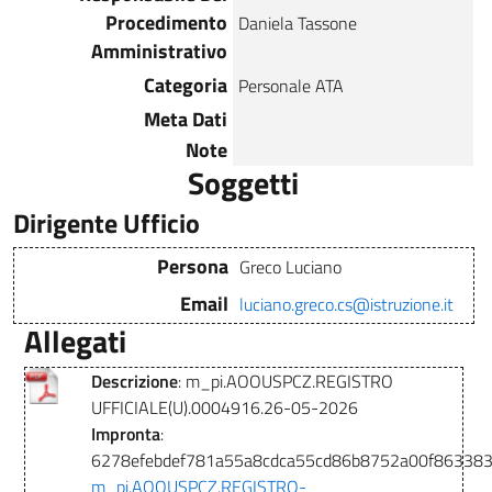
Procedimento
Daniela Tassone
Amministrativo
Categoria
Personale ATA
Meta Dati
Note
Soggetti
Dirigente Ufficio
Persona
Greco Luciano
Email
luciano.greco.cs@istruzione.it
Allegati
Descrizione
: m_pi.AOOUSPCZ.REGISTRO
UFFICIALE(U).0004916.26-05-2026
Impronta
:
6278efebdef781a55a8cdca55cd86b8752a00f863383
m_pi.AOOUSPCZ.REGISTRO-