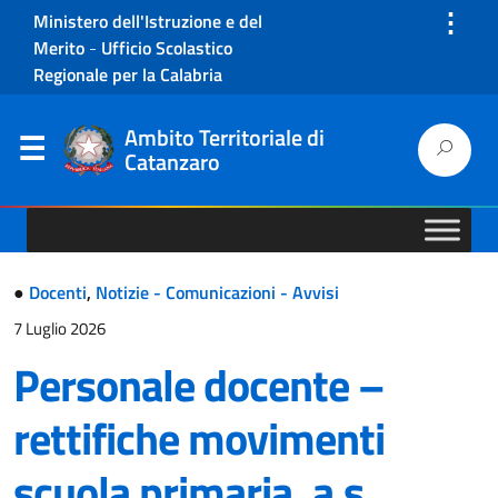
⋮
Ministero dell'Istruzione e del
Merito
-
Ufficio Scolastico
Regionale per la Calabria
Ambito Territoriale di
Catanzaro
●
Docenti
,
Notizie - Comunicazioni - Avvisi
7 Luglio 2026
Personale docente –
rettifiche movimenti
scuola primaria, a.s.