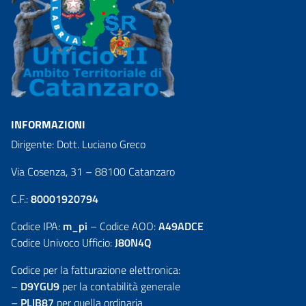
INFORMAZIONI
Dirigente: Dott. Luciano Greco
Via Cosenza, 31 – 88100 Catanzaro
C.F.:
80001920794
Codice IPA:
m_pi
– Codice AOO:
A49ADCE
Codice Univoco Ufficio:
J80N4Q
Codice per la fatturazione elettronica:
–
D9YGU9
per la contabilità generale
–
PLIB87
per quella ordinaria