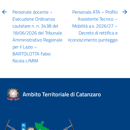
Personale docente –
Personale ATA – Profilo
Esecuzione Ordinanza
Assistente Tecnico –
cautelare n. n. 3438 del
Mobilità a.s. 2026/27 –
18/06/2026 del Tribunale
Decreto di rettifica e
Amministrativo Regionale
riconoscimento punteggio
per il Lazio –
BARTOLOTTA Fabio
Nicola c/MIM
Ambito Territoriale di Catanzaro