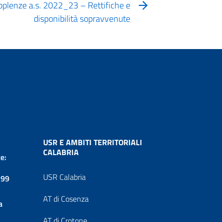
pplenze a.s. 2022_23 – Rettifiche e
disponibilità sopravvenute
USR E AMBITI TERRITORIALI
CALABRIA
e:
USR Calabria
199
AT di Cosenza
a
AT di Crotone