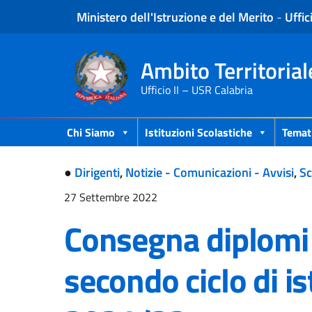
Ministero dell'Istruzione e del Merito
-
Uffic
Ambito Territorial
Ufficio II – USR Calabria
Chi Siamo
Istituzioni Scolastiche
Temat
●
Dirigenti
,
Notizie - Comunicazioni - Avvisi
,
Sc
27 Settembre 2022
Consegna diplomi 
secondo ciclo di is