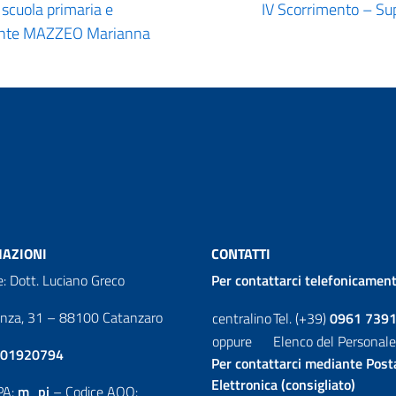
 scuola primaria e
IV Scorrimento – Su
cente MAZZEO Marianna
AZIONI
CONTATTI
e: Dott. Luciano Greco
Per contattarci telefonicament
enza, 31 – 88100 Catanzaro
centralino
Tel. (+39)
0961 739
oppure
Elenco del Personale
01920794
Per contattarci mediante Post
Elettronica (consigliato)
PA:
m_pi
– Codice AOO: