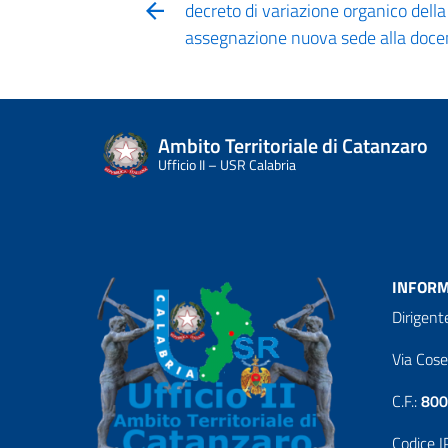
decreto di variazione organico della
assegnazione nuova sede alla do
Ambito Territoriale di Catanzaro
Ufficio II – USR Calabria
INFORM
Dirigent
Via Cos
C.F.:
800
Codice I