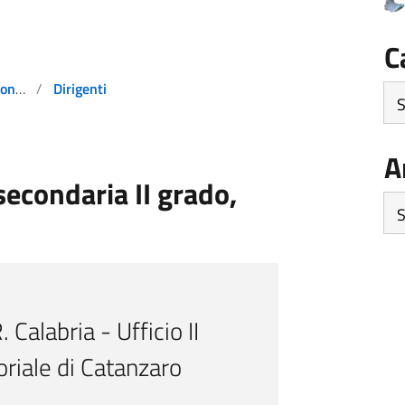
C
visi
Dirigenti
Ca
A
econdaria II grado,
Arc
 Calabria - Ufficio II
oriale di Catanzaro