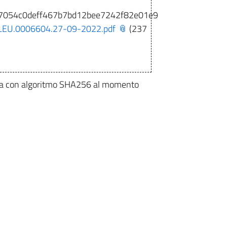
7054c0deff467b7bd12bee7242f82e01e9
EU.0006604.27-09-2022.pdf
(237
olata con algoritmo SHA256 al momento