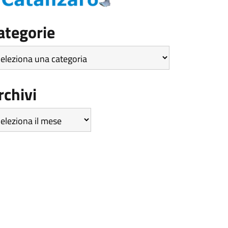
ategorie
tegorie
rchivi
hivi