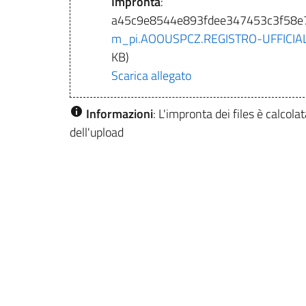
Impronta
:
a45c9e8544e893fdee347453c3f58e
m_pi.AOOUSPCZ.REGISTRO-UFFICIAL
KB)
Scarica allegato
Informazioni
: L'impronta dei files è calc
dell'upload