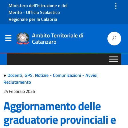
⋮
Ministero dell'Istruzione e del
Merito
-
Ufficio Scolastico
Regionale per la Calabria
Ambito Territoriale di
Catanzaro
●
Docenti
,
GPS
,
Notizie - Comunicazioni - Avvisi
,
Reclutamento
24 Febbraio 2026
Aggiornamento delle
graduatorie provinciali e