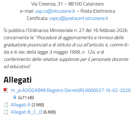
Via Cosenza, 31 – 88100 Catanzaro
e-mail:
usp.cz@istruzione.it
– Posta Elettronica
Certificata:
uspcz@postacert.istruzione.it
Si pubblica l’Ordinanza Ministeriale n. 27 del 16 febbraio 2026
concernente le “
Procedure di aggiornamento e rinnovo delle
graduatorie provinciali e di istituto di cui all’articolo 4, commi 6-
bis e 6-ter, della legge 3 maggio 1999, n. 124, e di
conferimento delle relative supplenze per il personale docente
ed educativo
.”
Allegati
m_pi.AOOGABMI.Registro Decreti(R).0000027.16-02-2026
(471 kB)
Allegati A
(2 MB)
Allegati B_C_D
(6 MB)