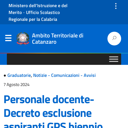
⋮
Ministero dell'Istruzione e del
Merito
-
Ufficio Scolastico
Regionale per la Calabria
Ambito Territoriale di
Catanzaro
●
Graduatorie
,
Notizie - Comunicazioni - Avvisi
7 Agosto 2024
Personale docente-
Decreto esclusione
aspiranti GPS biennio