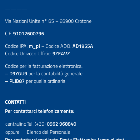
————
Via Nazioni Unite n° 85 – 88900 Crotone
C.F.
91012600796
Codice IPA:
m_pi
– Codice AOO:
AD1955A
Codice Univoco Ufficio:
9ZEAVZ
Codice per la fatturazione elettronica:
– D9YGU9
per la contabilità generale
– PLIB87
per quella ordinaria
CONTATTI
Per contattarci telefonicamente:
centralino
Tel. (+39)
0962 968840
oppure
Elenco del Personale
Per contattarci mediante Posta Elettronica (consigliato)