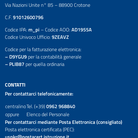
Via Nazioni Unite n° 85 – 88900 Crotone
C.F.
91012600796
Codice IPA:
m_pi
– Codice AOO:
AD1955A
Codice Univoco Ufficio:
9ZEAVZ
Codice per la fatturazione elettronica:
– D9YGU9
per la contabilità generale
– PLIB87
per quella ordinaria
CONTATTI
Per contattarci telefonicamente:
centralino
Tel. (+39)
0962 968840
oppure
Elenco del Personale
Per contattarci mediante Posta Elettronica (consigliato)
Posta elettronica certificata (PEC):
uspkr@postacert.istruzione.it