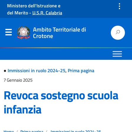
⋮
Ministero dell'Istruzione e
del Merito
-
U.S.R. Calabria
Ambito Territoriale di
Crotone
●
Immissioni in ruolo 2024-25
,
Prima pagina
7 Gennaio 2025
Revoca sostegno scuola
infanzia
Home
Prima pagina
Immissioni in ruolo 2024-25