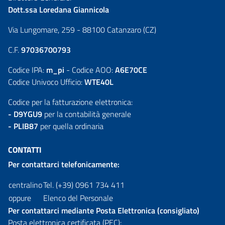
Dott.ssa Loredana Giannicola
Via Lungomare, 259 - 88100 Catanzaro (CZ)
C.F.
97036700793
Codice IPA:
m_pi
- Codice AOO:
A6E70CE
Codice Univoco Ufficio:
WTE40L
Codice per la fatturazione elettronica:
- D9YGU9
per la contabilità generale
- PLIB87
per quella ordinaria
CONTATTI
Per contattarci telefonicamente:
centralino
Tel. (+39) 0961 734 411
oppure
Elenco del Personale
Per contattarci mediante Posta Elettronica (consigliato)
Posta elettronica certificata (PEC):