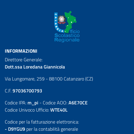
INFORMAZIONI
Direttore Generale:
Dott.ssa Loredana Giannicola
Via Lungomare, 259 - 88100 Catanzaro (CZ)
C.F.
97036700793
Codice IPA:
m_pi
- Codice AOO:
A6E70CE
Codice Univoco Ufficio:
WTE40L
Codice per la fatturazione elettronica:
- D9YGU9
per la contabilità generale