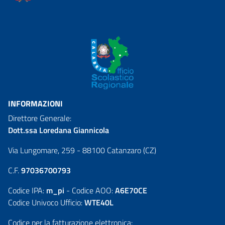
INFORMAZIONI
Direttore Generale:
Dott.ssa Loredana Giannicola
Via Lungomare, 259 - 88100 Catanzaro (CZ)
C.F.
97036700793
Codice IPA:
m_pi
- Codice AOO:
A6E70CE
Codice Univoco Ufficio:
WTE40L
Codice per la fatturazione elettronica: