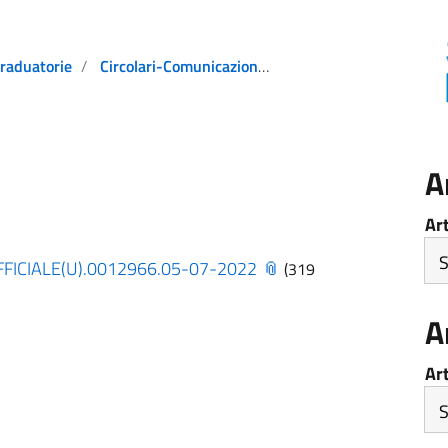
raduatorie
Circolari-Comunicazioni-Notizie
A
Ar
FFICIALE(U).0012966.05-07-2022
(319
A
Ar