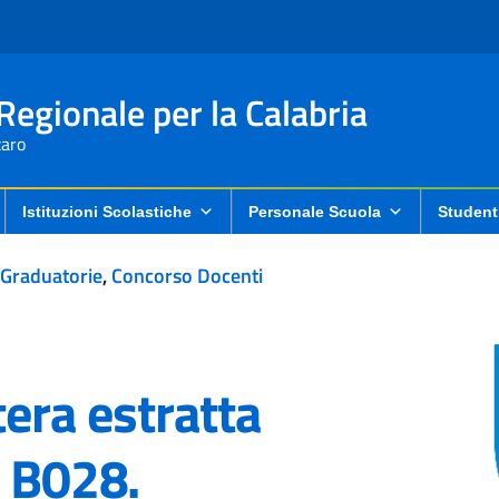
 Regionale per la Calabria
aro
Istituzioni Scolastiche
Personale Scuola
Student
 Graduatorie
,
Concorso Docenti
tera estratta
o B028.