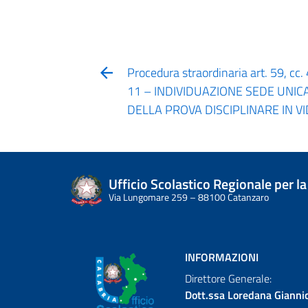
Procedura straordinaria art. 59, cc
11 – INDIVIDUAZIONE SEDE UNI
DELLA PROVA DISCIPLINARE IN 
Ufficio Scolastico Regionale per la
Via Lungomare 259 – 88100 Catanzaro
INFORMAZIONI
Direttore Generale:
Dott.ssa Loredana Gianni