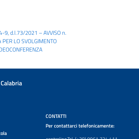
. 4-9, d.l.73/2021 – AVVISO n.
CA PER LO SVOLGIMENTO
VIDEOCONFERENZA
 Calabria
CONTATTI
Per contattarci telefonicamente:
cola
centralino
Tel. (+39) 0961 734 411