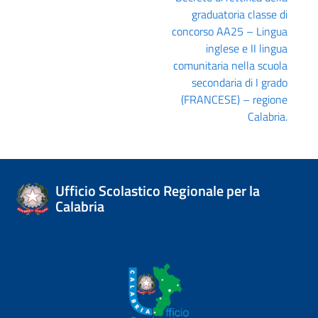
graduatoria classe di
concorso AA25 – Lingua
inglese e II lingua
comunitaria nella scuola
secondaria di I grado
(FRANCESE) – regione
Calabria.
Ufficio Scolastico Regionale per la
Calabria