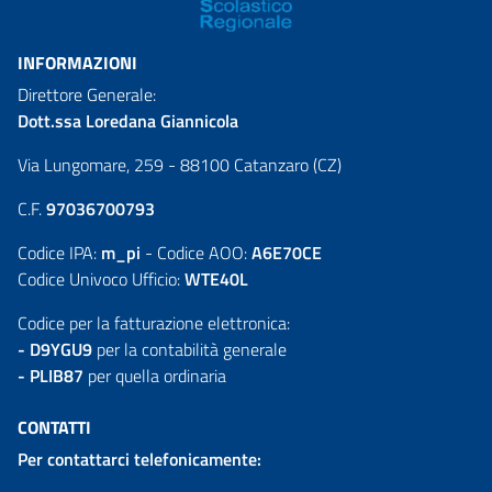
INFORMAZIONI
Direttore Generale:
Dott.ssa Loredana Giannicola
Via Lungomare, 259 - 88100 Catanzaro (CZ)
C.F.
97036700793
Codice IPA:
m_pi
- Codice AOO:
A6E70CE
Codice Univoco Ufficio:
WTE40L
Codice per la fatturazione elettronica:
- D9YGU9
per la contabilità generale
- PLIB87
per quella ordinaria
CONTATTI
Per contattarci telefonicamente: