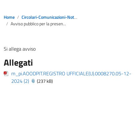
Home
Circolari-Comunicazioni-Notizie
Avviso pubblico per la presentazione di manifestazioni di interesse per la partecipazione degli studenti all’iniziativa “Viaggi del ricordo” Assegnazione alle istituzioni scolastiche delle risorse previste dalla Legge 21 febbraio 2024, n. 16
Si allega avviso
Allegati
m_pi.AOODPIT.REGISTRO UFFICIALE(U).0008270.05-12-
2024 (2)
(237 kB)