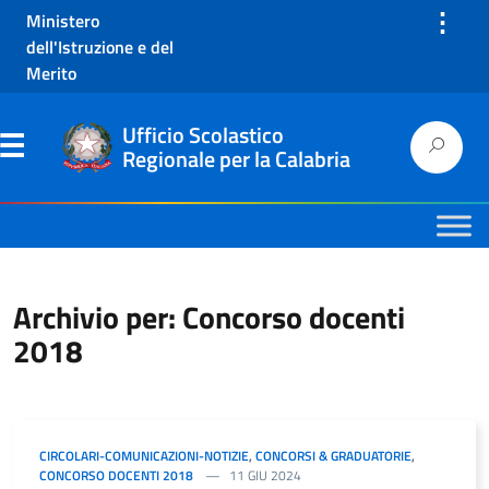
⋮
Ministero
dell'Istruzione e del
Merito
Ufficio Scolastico
Regionale per la Calabria
Archivio per: Concorso docenti
2018
CIRCOLARI-COMUNICAZIONI-NOTIZIE
,
CONCORSI & GRADUATORIE
,
CONCORSO DOCENTI 2018
11 GIU 2024