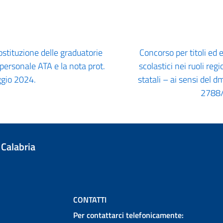
stituzione delle graduatorie
Concorso per titoli ed 
el personale ATA e la nota prot.
scolastici nei ruoli reg
gio 2024.
statali – ai sensi del 
2788/
 Calabria
CONTATTI
Per contattarci telefonicamente: