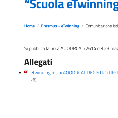
“Scuola eTwinnin
Home
Erasmus - eTwinning
Comunicazione istituti calabresi che hanno ottenuto il certificato di “Sc
Si pubblica la nota AOODRCAL/2614 del 23 magg
Allegati
etwinning m_pi.AOODRCAL.REGISTRO UFFI
kB)