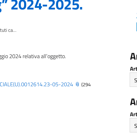
g” 2024-2025.
uola eTwinning” 2024-2025.
A
io 2024 relativa all’oggetto.
Ar
CIALE(U).0012614.23-05-2024
(294
A
Ar