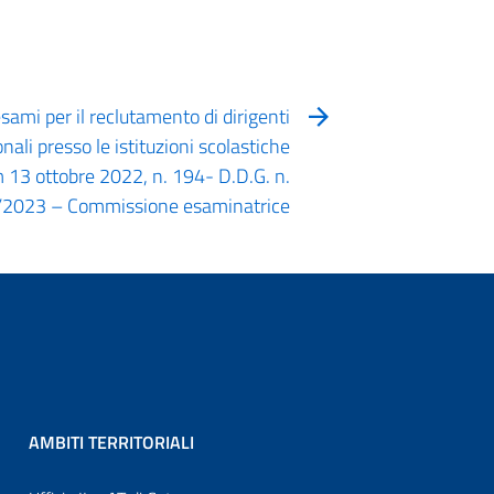
esami per il reclutamento di dirigenti
ionali presso le istituzioni scolastiche
dm 13 ottobre 2022, n. 194- D.D.G. n.
2023 – Commissione esaminatrice
AMBITI TERRITORIALI