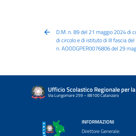
D.M. n. 89 del 21 maggio 2024 di co
di circolo e di istituto di III fascia d
n. AOODGPER0076806 del 29 mag
Ufficio Scolastico Regionale per la
Via Lungomare 259 – 88100 Catanzaro
INFORMAZIONI
Direttore Generale: