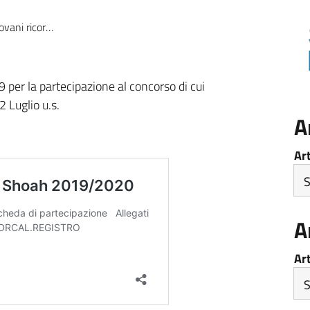
o la Shoah 2019/2020”
er la partecipazione al concorso di cui
2 Luglio u.s.
A
Ar
A
Ar