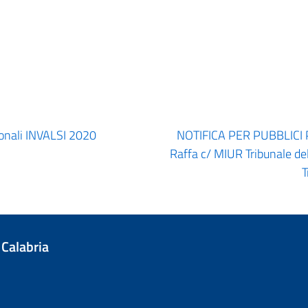
ionali INVALSI 2020
NOTIFICA PER PUBBLICI 
Raffa c/ MIUR Tribunale d
T
 Calabria