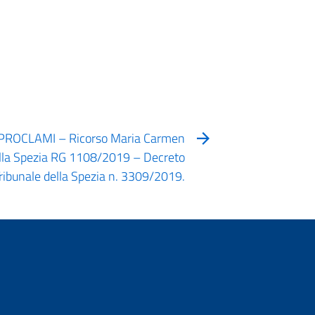
PROCLAMI – Ricorso Maria Carmen
ella Spezia RG 1108/2019 – Decreto
ribunale della Spezia n. 3309/2019.