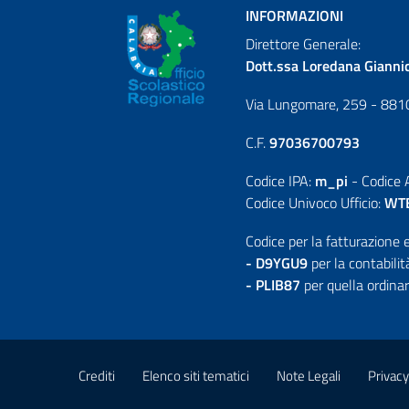
INFORMAZIONI
Direttore Generale:
Dott.ssa Loredana Gianni
Via Lungomare, 259 - 881
C.F.
97036700793
Codice IPA:
m_pi
- Codice
Codice Univoco Ufficio:
WT
Codice per la fatturazione e
- D9YGU9
per la contabili
- PLIB87
per quella ordinar
Crediti
Elenco siti tematici
Note Legali
Privacy