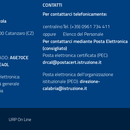
CONTATTI
Per contattarci telefonicamente:
cola
centralino
Tel. (+39) 0961 734 411
00 Catanzaro (CZ)
oppure
Elenco del Personale
Per contattarci mediante Posta Elettronica
(consigliato)
Posta elettronica certificata (PEC):
 AOO:
A6E70CE
drcal@postacert.istruzione.it
E40L
Posta elettronica dell’organizzazione
lettronica:
istituzionale (PEO):
direzione-
tà generale
calabria@istruzione.it
ia
URP On Line