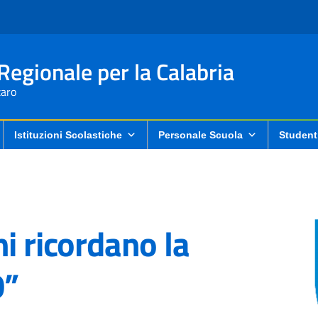
 Regionale per la Calabria
aro
Istituzioni Scolastiche
Personale Scuola
Student
i ricordano la
0”