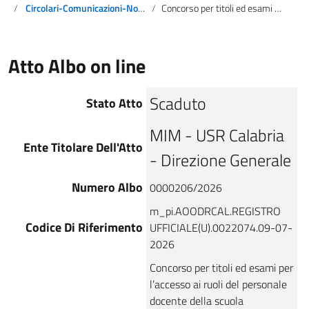
Circolari-Comunicazioni-Notizie
Concorso per titoli ed esami per l’accesso ai ruoli del personale docente della scuola secondaria di primo e di secondo grado su posto comune e di sostegno, ai sensi del Decreto ministeriale 26 ottobre 2023, n. 205 – D.D.G. n. 2939 del 09 ottobre 2025 – Decreto di rettifica graduatoria di merito per la classe di concorso AS2B – Lingue e culture straniere negli istituti di istruzione di II grado (INGLESE) per la regione Calabria
Atto Albo on line
Scaduto
Stato Atto
MIM - USR Calabria
Ente Titolare Dell'Atto
- Direzione Generale
Numero Albo
0000206/2026
m_pi.AOODRCAL.REGISTRO
Codice Di Riferimento
UFFICIALE(U).0022074.09-07-
2026
Concorso per titoli ed esami per
l’accesso ai ruoli del personale
docente della scuola