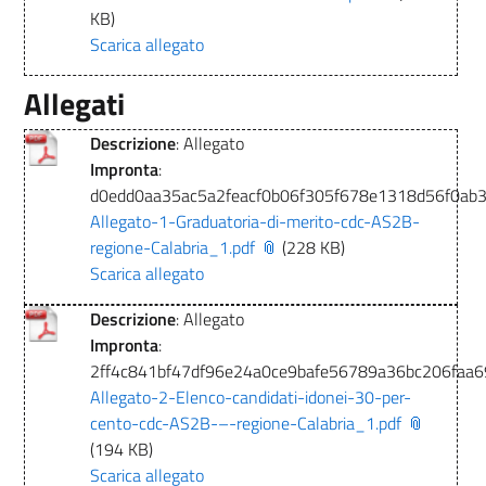
KB)
Scarica allegato
Allegati
Descrizione
: Allegato
Impronta
:
d0edd0aa35ac5a2feacf0b06f305f678e1318d56f0ab
Allegato-1-Graduatoria-di-merito-cdc-AS2B-
regione-Calabria_1.pdf
(228 KB)
Scarica allegato
Descrizione
: Allegato
Impronta
:
2ff4c841bf47df96e24a0ce9bafe56789a36bc206faa
Allegato-2-Elenco-candidati-idonei-30-per-
cento-cdc-AS2B-–-regione-Calabria_1.pdf
(194 KB)
Scarica allegato