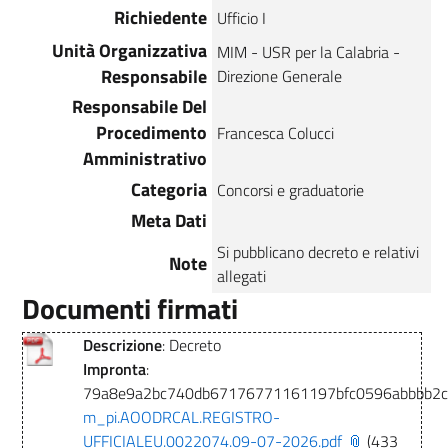
Richiedente
Ufficio I
Unità Organizzativa
MIM - USR per la Calabria -
Responsabile
Direzione Generale
Responsabile Del
Procedimento
Francesca Colucci
Amministrativo
Categoria
Concorsi e graduatorie
Meta Dati
Si pubblicano decreto e relativi
Note
allegati
Documenti firmati
Descrizione
: Decreto
Impronta
:
79a8e9a2bc740db67176771161197bfc0596abbbb2
m_pi.AOODRCAL.REGISTRO-
UFFICIALEU.0022074.09-07-2026.pdf
(433