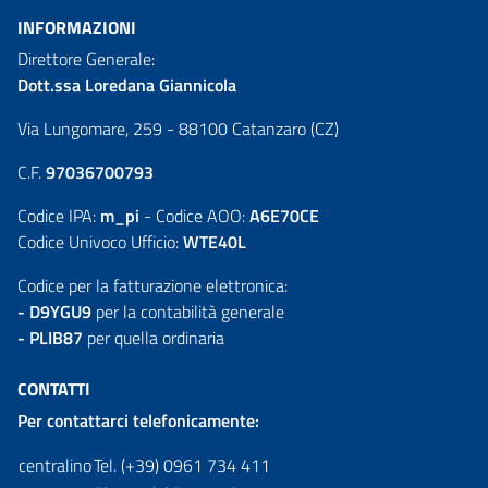
INFORMAZIONI
Direttore Generale:
Dott.ssa Loredana Giannicola
Via Lungomare, 259 - 88100 Catanzaro (CZ)
C.F.
97036700793
Codice IPA:
m_pi
- Codice AOO:
A6E70CE
Codice Univoco Ufficio:
WTE40L
Codice per la fatturazione elettronica:
- D9YGU9
per la contabilità generale
- PLIB87
per quella ordinaria
CONTATTI
Per contattarci telefonicamente:
centralino
Tel. (+39) 0961 734 411