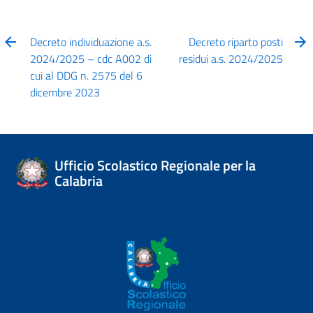
Decreto individuazione a.s.
Decreto riparto posti
2024/2025 – cdc A002 di
residui a.s. 2024/2025
cui al DDG n. 2575 del 6
dicembre 2023
Ufficio Scolastico Regionale per la
Calabria