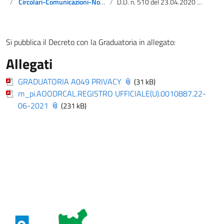
Circolari-Comunicazioni-Notizie
D.D. n. 510 del 23.04.2020 – DECRETO PUBBLICAZIONE DI RETTIFICA DELLA GRADUATORIA DI MERITO CLC A049 – Scienze motorie e sportive negli istituti di istruzione secondaria di I grado.
Si pubblica il Decreto con la Graduatoria in allegato:
Allegati
GRADUATORIA A049 PRIVACY
(31 kB)
m_pi.AOODRCAL.REGISTRO UFFICIALE(U).0010887.22-
06-2021
(231 kB)