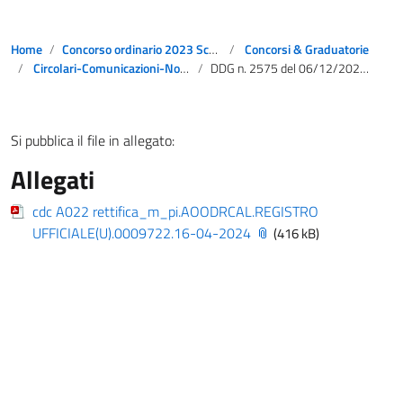
Home
Concorso ordinario 2023 Scuola secondaria di primo e secondo grado
Concorsi & Graduatorie
Circolari-Comunicazioni-Notizie
DDG n. 2575 del 06/12/2023 Concorso per titoli ed esami per l’accesso ai ruoli del personale docente della scuola secondaria di primo e di secondo grado su posto comune e di sostegno – II Rettifica commissione classe di concorso A022.
Si pubblica il file in allegato:
Allegati
cdc A022 rettifica_m_pi.AOODRCAL.REGISTRO
UFFICIALE(U).0009722.16-04-2024
(416 kB)