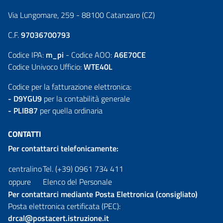
Via Lungomare, 259 - 88100 Catanzaro (CZ)
C.F.
97036700793
Codice IPA:
m_pi
- Codice AOO:
A6E70CE
Codice Univoco Ufficio:
WTE40L
Codice per la fatturazione elettronica:
- D9YGU9
per la contabilità generale
- PLIB87
per quella ordinaria
CONTATTI
Per contattarci telefonicamente:
centralino
Tel. (+39) 0961 734 411
oppure
Elenco del Personale
Per contattarci mediante Posta Elettronica (consigliato)
Posta elettronica certificata (PEC):
drcal@postacert.istruzione.it