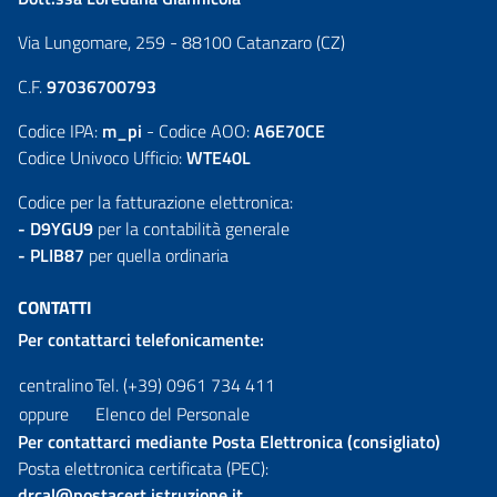
Via Lungomare, 259 - 88100 Catanzaro (CZ)
C.F.
97036700793
Codice IPA:
m_pi
- Codice AOO:
A6E70CE
Codice Univoco Ufficio:
WTE40L
Codice per la fatturazione elettronica:
- D9YGU9
per la contabilità generale
- PLIB87
per quella ordinaria
CONTATTI
Per contattarci telefonicamente:
centralino
Tel. (+39) 0961 734 411
oppure
Elenco del Personale
Per contattarci mediante Posta Elettronica (consigliato)
Posta elettronica certificata (PEC):
drcal@postacert.istruzione.it