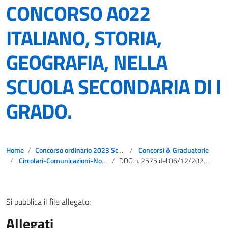
CONCORSO A022
ITALIANO, STORIA,
GEOGRAFIA, NELLA
SCUOLA SECONDARIA DI I
GRADO.
Home
Concorso ordinario 2023 Scuola secondaria di primo e secondo grado
Concorsi & Graduatorie
Circolari-Comunicazioni-Notizie
DDG n. 2575 del 06/12/2023 Concorso per titoli ed esami per l’accesso ai ruoli del personale docente della scuola secondaria di primo e di secondo grado su posto comune e di sostegno – V RETTIFICA COMMISSIONE GIUDICATRICE CLASSE DI CONCORSO A022 ITALIANO, STORIA, GEOGRAFIA, NELLA SCUOLA SECONDARIA DI I GRADO.
Si pubblica il file allegato:
Allegati