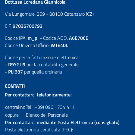
Dott.ssa Loredana Giannicola
Via Lungomare, 259 - 88100 Catanzaro (CZ)
C.F.
97036700793
Codice IPA:
m_pi
- Codice AOO:
A6E70CE
Codice Univoco Ufficio:
WTE40L
Codice per la fatturazione elettronica:
- D9YGU9
per la contabilità generale
- PLIB87
per quella ordinaria
CONTATTI
Per contattarci telefonicamente:
centralino
Tel. (+39) 0961 734 411
oppure
Elenco del Personale
Per contattarci mediante Posta Elettronica (consigliato)
Posta elettronica certificata (PEC):