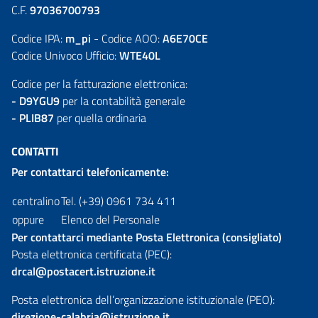
C.F.
97036700793
Codice IPA:
m_pi
- Codice AOO:
A6E70CE
Codice Univoco Ufficio:
WTE40L
Codice per la fatturazione elettronica:
- D9YGU9
per la contabilità generale
- PLIB87
per quella ordinaria
CONTATTI
Per contattarci telefonicamente:
centralino
Tel. (+39) 0961 734 411
oppure
Elenco del Personale
Per contattarci mediante Posta Elettronica (consigliato)
Posta elettronica certificata (PEC):
drcal@postacert.istruzione.it
Posta elettronica dell’organizzazione istituzionale (PEO):
direzione-calabria@istruzione.it