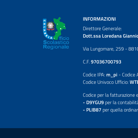
INFORMAZIONI
Direttore Generale:
Dott.ssa Loredana Gianni
Via Lungomare, 259 - 881
C.F.
97036700793
Codice IPA:
m_pi
- Codice
Codice Univoco Ufficio:
WT
Codice per la fatturazione e
- D9YGU9
per la contabili
- PLIB87
per quella ordinar