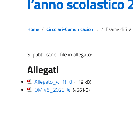
l’anno scolastico
Home
Circolari-Comunicazioni-Notizie
Esame di Stato conclusivo del secondo ciclo di istru
Si pubblicano i file in allegato:
Allegati
Allegato_A (1)
(119 kB)
OM 45_2023
(466 kB)