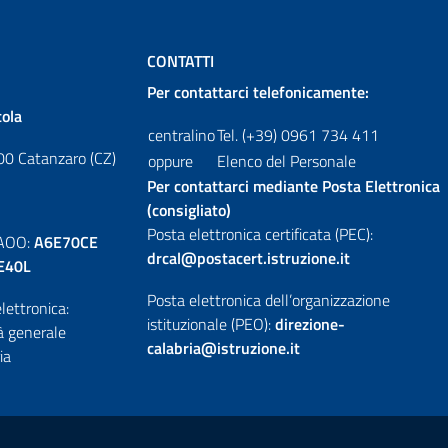
CONTATTI
Per contattarci telefonicamente:
cola
centralino
Tel. (+39) 0961 734 411
00 Catanzaro (CZ)
oppure
Elenco del Personale
Per contattarci mediante Posta Elettronica
(consigliato)
Posta elettronica certificata (PEC):
 AOO:
A6E70CE
drcal@postacert.istruzione.it
E40L
Posta elettronica dell’organizzazione
lettronica:
istituzionale (PEO):
direzione-
tà generale
calabria@istruzione.it
ia