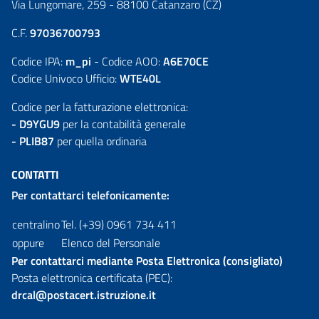
Via Lungomare, 259 - 88100 Catanzaro (CZ)
C.F.
97036700793
Codice IPA:
m_pi
- Codice AOO:
A6E70CE
Codice Univoco Ufficio:
WTE40L
Codice per la fatturazione elettronica:
- D9YGU9
per la contabilità generale
- PLIB87
per quella ordinaria
CONTATTI
Per contattarci telefonicamente:
centralino
Tel. (+39) 0961 734 411
oppure
Elenco del Personale
Per contattarci mediante Posta Elettronica (consigliato)
Posta elettronica certificata (PEC):
drcal@postacert.istruzione.it