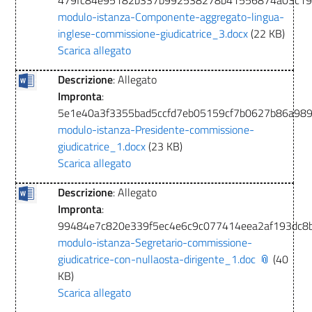
modulo-istanza-Componente-aggregato-lingua-
inglese-commissione-giudicatrice_3.docx
(22 KB)
Scarica allegato
Descrizione
: Allegato
Impronta
:
5e1e40a3f3355bad5ccfd7eb05159cf7b0627b86a98
modulo-istanza-Presidente-commissione-
giudicatrice_1.docx
(23 KB)
Scarica allegato
Descrizione
: Allegato
Impronta
:
99484e7c820e339f5ec4e6c9c077414eea2af193dc8b
modulo-istanza-Segretario-commissione-
giudicatrice-con-nullaosta-dirigente_1.doc
(40
KB)
Scarica allegato