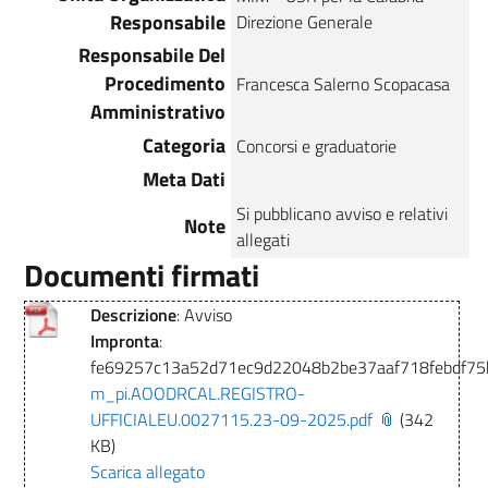
Responsabile
Direzione Generale
Responsabile Del
Procedimento
Francesca Salerno Scopacasa
Amministrativo
Categoria
Concorsi e graduatorie
Meta Dati
Si pubblicano avviso e relativi
Note
allegati
Documenti firmati
Descrizione
: Avviso
Impronta
:
fe69257c13a52d71ec9d22048b2be37aaf718febdf7
m_pi.AOODRCAL.REGISTRO-
UFFICIALEU.0027115.23-09-2025.pdf
(342
KB)
Scarica allegato