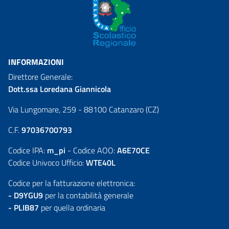
INFORMAZIONI
Direttore Generale:
Dott.ssa Loredana Giannicola
Via Lungomare, 259 - 88100 Catanzaro (CZ)
C.F.
97036700793
Codice IPA:
m_pi
- Codice AOO:
A6E70CE
Codice Univoco Ufficio:
WTE40L
Codice per la fatturazione elettronica:
- D9YGU9
per la contabilità generale
- PLIB87
per quella ordinaria