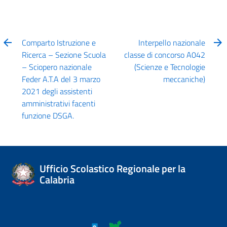
Comparto Istruzione e
Interpello nazionale
Ricerca – Sezione Scuola
classe di concorso A042
– Sciopero nazionale
(Scienze e Tecnologie
Feder A.T.A del 3 marzo
meccaniche)
2021 degli assistenti
amministrativi facenti
funzione DSGA.
Ufficio Scolastico Regionale per la
Calabria