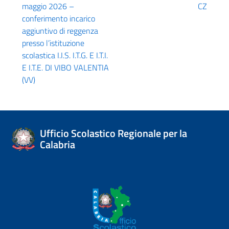
maggio 2026 –
CZ
conferimento incarico
aggiuntivo di reggenza
presso l’istituzione
scolastica I.I.S. I.T.G. E I.T.I.
E I.T.E. DI VIBO VALENTIA
(VV)
Ufficio Scolastico Regionale per la
Calabria