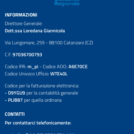
INFORMAZIONI
Direttore Generale:
Dott.ssa Loredana Giannicola
Via Lungomare, 259 - 88100 Catanzaro (CZ)
C.F.
97036700793
Codice IPA:
m_pi
- Codice AOO:
A6E70CE
Codice Univoco Ufficio:
WTE40L
Codice per la fatturazione elettronica:
- D9YGU9
per la contabilità generale
- PLIB87
per quella ordinaria
CONTATTI
Per contattarci telefonicamente: