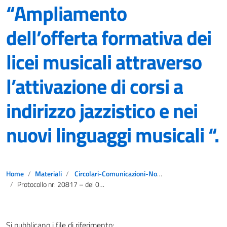
“Ampliamento
dell’offerta formativa dei
licei musicali attraverso
l’attivazione di corsi a
indirizzo jazzistico e nei
nuovi linguaggi musicali “.
Home
Materiali
Circolari-Comunicazioni-Notizie
Protocollo nr: 20817 – del 03/09/2021 – AOODGOSV – D.G. per gli ordinamenti scolastici e la valutazione del S.N.I. Trasmissione decreto ministeriale del 27 luglio 2021, n. 232, attuativo dell’articolo 1, commi 510 e 511, della legge 30 dicembre 2020, n. 178, concernente “Ampliamento dell’offerta formativa dei licei musicali attraverso l’attivazione di corsi a indirizzo jazzistico e nei nuovi linguaggi musicali “.
Si pubblicano i file di riferimento: