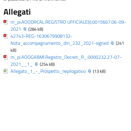
Allegati
m_pi.AOODRCAL.REGISTRO UFFICIALE(I).0015667.06-09-
2021
(284 kB)
42743-REG-1630679908132-
Nota_accompagnamento_dm_232_2021-signed
(241
kB)
m_pi.AOOGABMI.Registro_Decreti_R_.0000232.27-07-
2021__1_
(254 kB)
Allegato_1_-_Prospetto_riepilogativo
(13 kB)