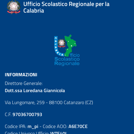
Ufficio Scolastico Regionale per la
Calabria
INFORMAZIONI
Direttore Generale:
Dott.ssa Loredana Giannicola
Via Lungomare, 259 - 88100 Catanzaro (CZ)
C.F.
97036700793
Codice IPA:
m_pi
- Codice AOO:
A6E70CE
Codice Univoco Ufficio:
WTE40L